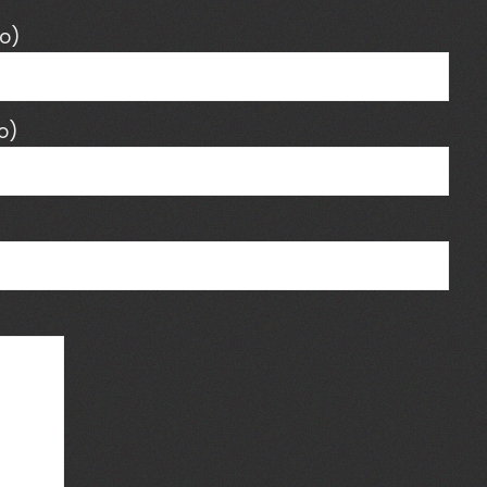
o)
o)