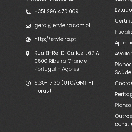
Estudo
+351 296 470 069
Certif
geral@etvieira.com.pt
Fiscal
http://etvieira.pt
Apreci
Rua El-Rei D. Carlos I, 67 A
Avalia
9600 Ribeira Grande
Planos
Portugal - Açores
Saúde
8:30-17:30 (UTC/GMT -1
Coord
horas)
Perita
Planos
Outros
constru